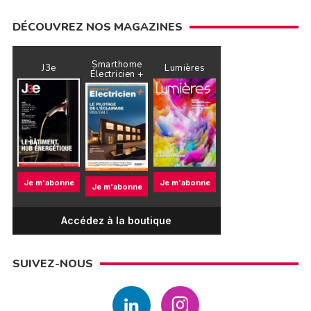
DÉCOUVREZ NOS MAGAZINES
Smarthome
J3e
Lumières
Électricien +
Je m'abonne
Je m'abonne
Je m'abonne
Accédez à la boutique
SUIVEZ-NOUS