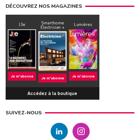
DÉCOUVREZ NOS MAGAZINES
Smarthome
J3e
Lumières
Électricien +
Je m'abonne
Je m'abonne
Je m'abonne
Accédez à la boutique
SUIVEZ-NOUS