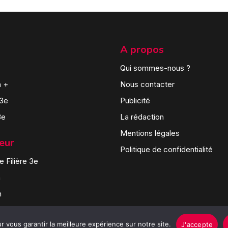
A propos
Qui sommes-nous ?
n +
Nous contacter
 3e
Publicité
3e
La rédaction
Mentions légales
teur
Politique de confidentialité
 Filière 3e
n
n
 vous garantir la meilleure expérience sur notre site.
J'accepte