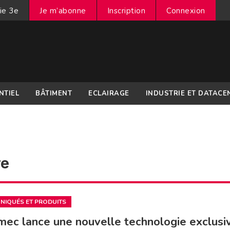
ie 3e
Je m’abonne
Inscription
Connexion
NTIEL
BÂTIMENT
ECLAIRAGE
INDUSTRIE ET DATACE
re
IQUÉS ET PRODUITS
ec lance une nouvelle technologie exclusi