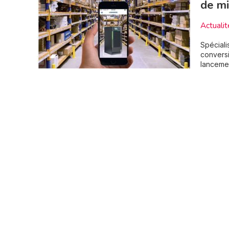
de mi
Actualit
Spéciali
conversi
lancemen