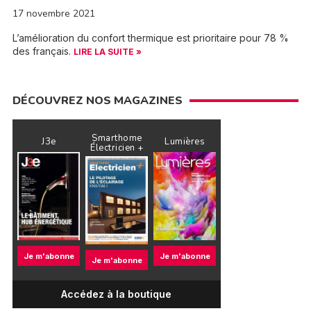
17 novembre 2021
L’amélioration du confort thermique est prioritaire pour 78 %
des français.
LIRE LA SUITE »
DÉCOUVREZ NOS MAGAZINES
Smarthome
J3e
Lumières
Électricien +
Je m'abonne
Je m'abonne
Je m'abonne
Accédez à la boutique