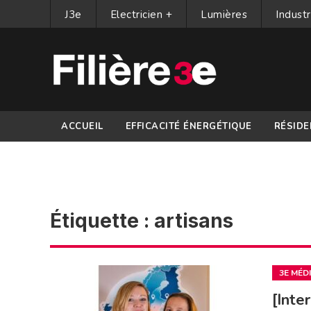
J3e
Electricien +
Lumières
Industr
ACCUEIL
EFFICACITÉ ÉNERGÉTIQUE
RÉSIDE
PARTENAIRES
Étiquette :
artisans
3E MÉD
[Inte