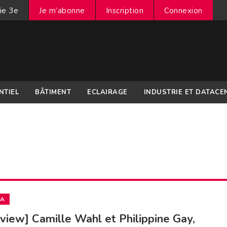
ie 3e
Je m’abonne
Inscription
Connexion
NTIEL
BÂTIMENT
ECLAIRAGE
INDUSTRIE ET DATACE
IA
rview] Camille Wahl et Philippine Gay,