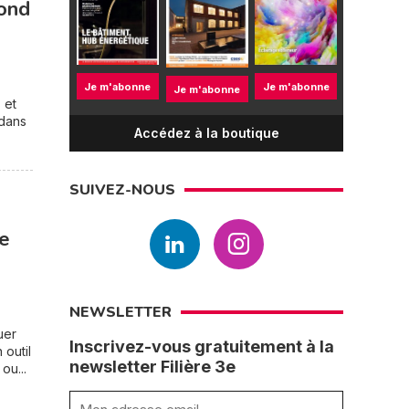
pond
Je m'abonne
Je m'abonne
Je m'abonne
 et
 dans
Accédez à la boutique
SUIVEZ-NOUS
re
NEWSLETTER
uer
Inscrivez-vous gratuitement à la
 outil
newsletter Filière 3e
ou...