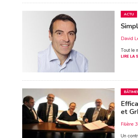
ACTU
Simpl
David L
Tout le 
LIRE LA 
BÂTIME
Effic
et G
Filière 
Un contr