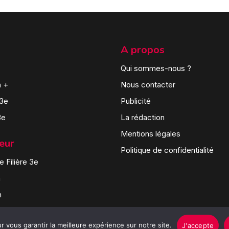
A propos
Qui sommes-nous ?
n +
Nous contacter
 3e
Publicité
3e
La rédaction
Mentions légales
teur
Politique de confidentialité
 Filière 3e
n
n
 vous garantir la meilleure expérience sur notre site.
J'accepte