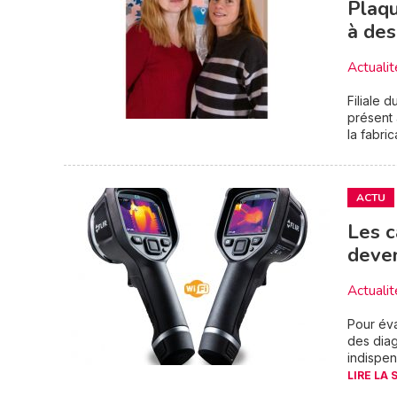
Plaqu
à de
Actualit
Filiale 
présent 
la fabri
ACTU
Les c
deven
Actualit
Pour éva
des diag
indispen
LIRE LA 