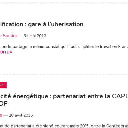
ification : gare à l’uberisation
e Souder
—
31 mai 2016
monde partage le même constat qu’il faut simplifier le travail en Fran
SUITE »
NT
acité énergétique : partenariat entre la CAP
rDF
3e
—
20 avril 2015
at de partenariat a été signé courant mars 2015, entre la Confédéra