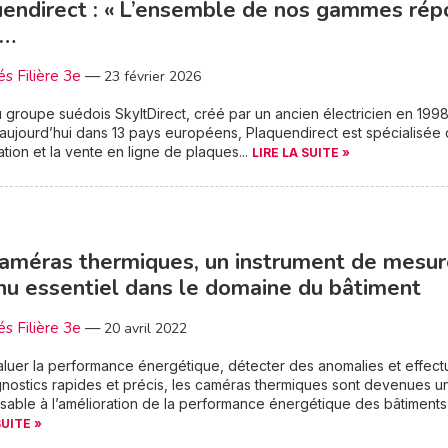
endirect : « L’ensemble de nos gammes ré
s…
és Filière 3e
—
23 février 2026
du groupe suédois SkyltDirect, créé par un ancien électricien en 1998
aujourd’hui dans 13 pays européens, Plaquendirect est spécialisée
cation et la vente en ligne de plaques...
LIRE LA SUITE »
améras thermiques, un instrument de mesu
u essentiel dans le domaine du bâtiment
és Filière 3e
—
20 avril 2022
luer la performance énergétique, détecter des anomalies et effect
nostics rapides et précis, les caméras thermiques sont devenues un
sable à l’amélioration de la performance énergétique des bâtiments 
SUITE »