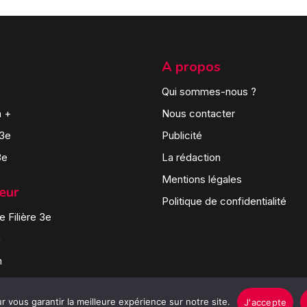
A propos
Qui sommes-nous ?
n +
Nous contacter
 3e
Publicité
3e
La rédaction
Mentions légales
teur
Politique de confidentialité
 Filière 3e
n
n
 vous garantir la meilleure expérience sur notre site.
J'accepte