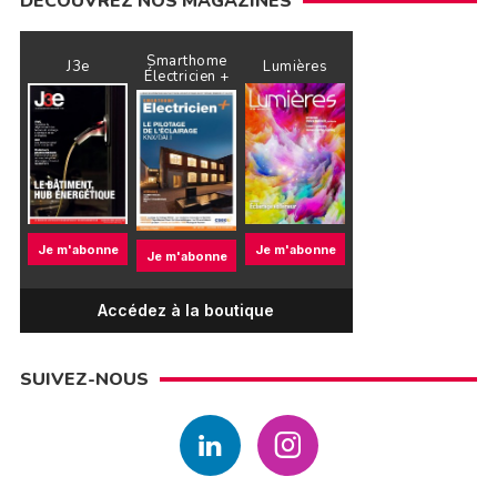
DÉCOUVREZ NOS MAGAZINES
Smarthome
J3e
Lumières
Électricien +
Je m'abonne
Je m'abonne
Je m'abonne
Accédez à la boutique
SUIVEZ-NOUS