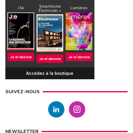
Smarthome
J3e
Lumières
Électricien +
Je m'abonne
Je m'abonne
Je m'abonne
Accédez à la boutique
SUIVEZ-NOUS
NEWSLETTER