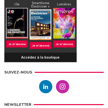
Smarthome
J3e
Lumières
Électricien +
Je m'abonne
Je m'abonne
Je m'abonne
Accédez à la boutique
SUIVEZ-NOUS
NEWSLETTER