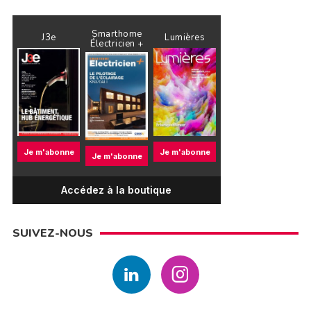
Smarthome
J3e
Lumières
Électricien +
Je m'abonne
Je m'abonne
Je m'abonne
Accédez à la boutique
SUIVEZ-NOUS