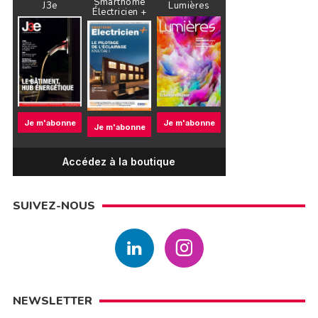
Smarthome
J3e
Lumières
Électricien +
Je m'abonne
Je m'abonne
Je m'abonne
Accédez à la boutique
SUIVEZ-NOUS
NEWSLETTER