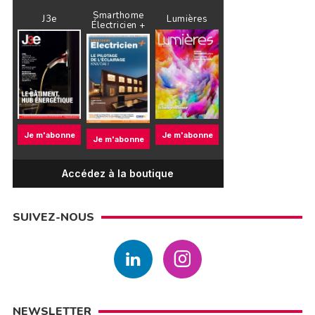
Smarthome
J3e
Lumières
Électricien +
Je m'abonne
Je m'abonne
Je m'abonne
Accédez à la boutique
SUIVEZ-NOUS
NEWSLETTER