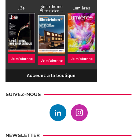
Smarthome
J3e
Lumières
Électricien +
Je m'abonne
Je m'abonne
Je m'abonne
Accédez à la boutique
SUIVEZ-NOUS
NEWSLETTER