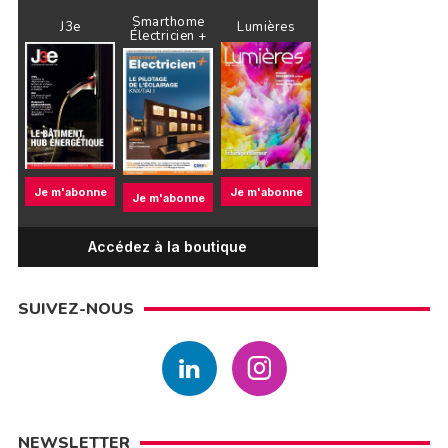
Smarthome
J3e
Lumières
Électricien +
Je m'abonne
Je m'abonne
Je m'abonne
Accédez à la boutique
SUIVEZ-NOUS
NEWSLETTER