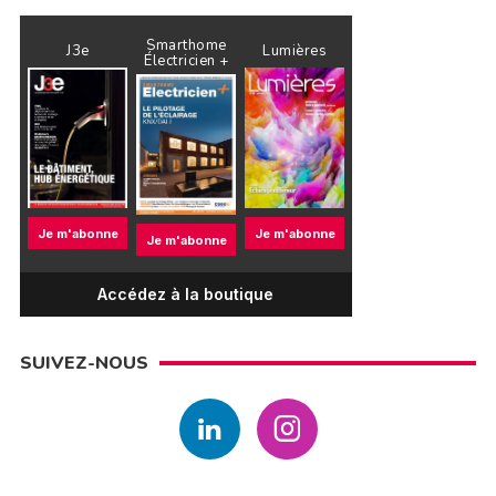
Smarthome
J3e
Lumières
Électricien +
Je m'abonne
Je m'abonne
Je m'abonne
Accédez à la boutique
SUIVEZ-NOUS