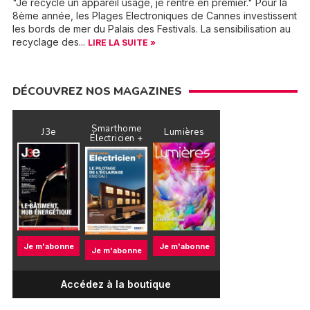
"Je recycle un appareil usagé, je rentre en premier." Pour la
8ème année, les Plages Electroniques de Cannes investissent
les bords de mer du Palais des Festivals. La sensibilisation au
recyclage des...
LIRE LA SUITE »
DÉCOUVREZ NOS MAGAZINES
Smarthome
J3e
Lumières
Électricien +
Je m'abonne
Je m'abonne
Je m'abonne
Accédez à la boutique