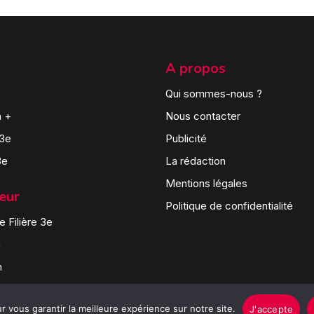
A propos
Qui sommes-nous ?
n +
Nous contacter
 3e
Publicité
3e
La rédaction
Mentions légales
teur
Politique de confidentialité
 Filière 3e
n
n
 vous garantir la meilleure expérience sur notre site.
J'accepte