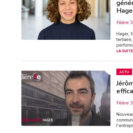
génér
Hage
Filière 
Hager, f
tertiair
performa
LA SUITE
ACTU
Jérôm
effic
Filière 
Nouveaux
communic
l'entrep