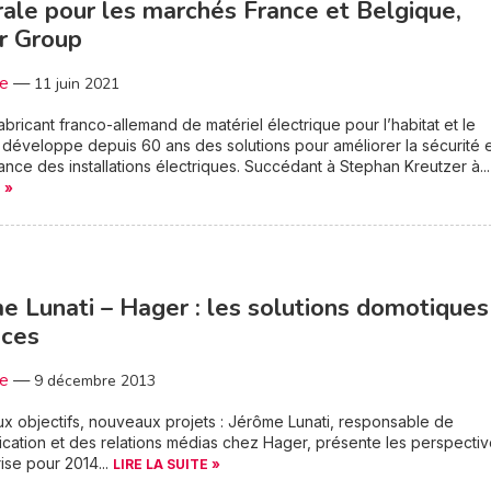
ale pour les marchés France et Belgique,
r Group
3e
—
11 juin 2021
abricant franco-allemand de matériel électrique pour l’habitat et le
e, développe depuis 60 ans des solutions pour améliorer la sécurité e
nce des installations électriques. Succédant à Stephan Kreutzer à..
 »
e Lunati – Hager : les solutions domotiques
aces
3e
—
9 décembre 2013
 objectifs, nouveaux projets : Jérôme Lunati, responsable de
ation et des relations médias chez Hager, présente les perspecti
rise pour 2014...
LIRE LA SUITE »