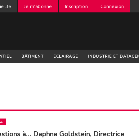
ie 3e
Je m’abonne
Inscription
Connexion
NTIEL
BÂTIMENT
ECLAIRAGE
INDUSTRIE ET DATACE
IA
stions à… Daphna Goldstein, Directrice