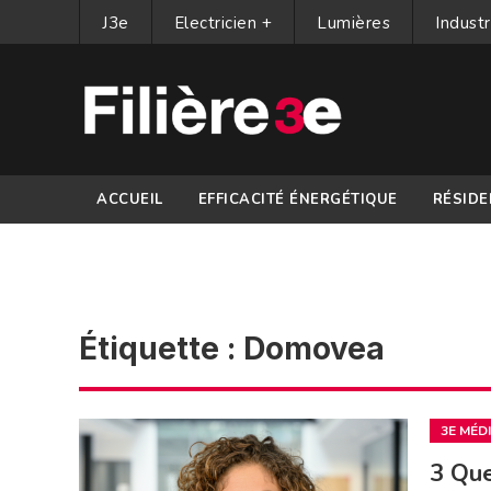
J3e
Electricien +
Lumières
Industr
ACCUEIL
EFFICACITÉ ÉNERGÉTIQUE
RÉSIDE
PARTENAIRES
Étiquette :
Domovea
3E MÉD
3 Que