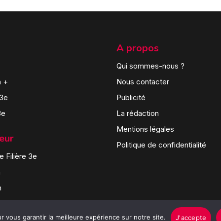
A propos
Qui sommes-nous ?
n +
Nous contacter
 3e
Publicité
3e
La rédaction
Mentions légales
teur
Politique de confidentialité
 Filière 3e
n
n
 vous garantir la meilleure expérience sur notre site.
J'accepte