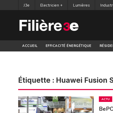
J3e
Electricien +
Lumières
Industr
ACCUEIL
EFFICACITÉ ÉNERGÉTIQUE
RÉSIDE
PARTENAIRES
Étiquette :
Huawei Fusion S
ACTU
BePOS