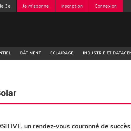
ie 3e
Je m’abonne
Inscription
Connexion
NTIEL
BÂTIMENT
ECLAIRAGE
INDUSTRIE ET DATACE
olar
ITIVE, un rendez-vous couronné de succès