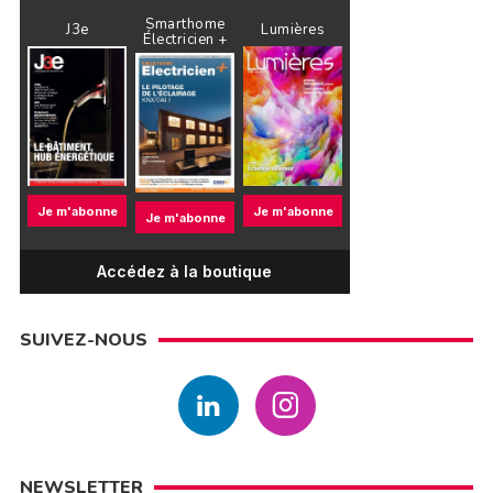
Smarthome
J3e
Lumières
Électricien +
Je m'abonne
Je m'abonne
Je m'abonne
Accédez à la boutique
SUIVEZ-NOUS
NEWSLETTER