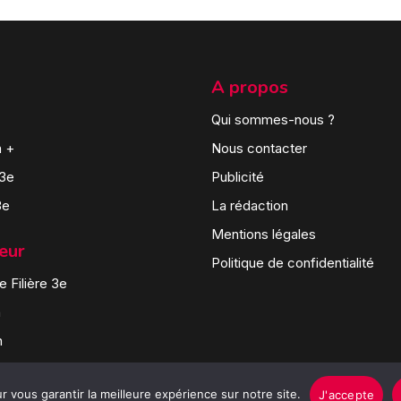
A propos
Qui sommes-nous ?
n +
Nous contacter
 3e
Publicité
3e
La rédaction
Mentions légales
teur
Politique de confidentialité
 Filière 3e
n
n
 vous garantir la meilleure expérience sur notre site.
J'accepte