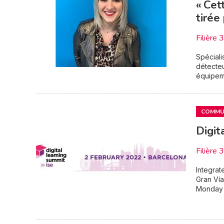
« Cet
tirée
Filière 
Spéciali
détecte
équipeme
COMMUN
Digit
Filière 
Integrat
Gran Ví
Monday 3