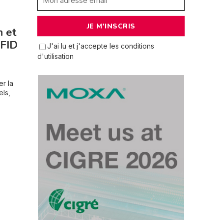
n et
RFID
J'ai lu et j'accepte les conditions
d'utilisation
er la
els,