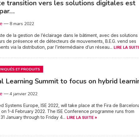
te transition vers les solutions digitales est
 par…
3e
—
8 mars 2022
ste de la gestion de l’éclairage dans le bâtiment, avec des solutions
urs de présence et de détecteurs de mouvements, B.E.G. vend ses
nts via la distribution, par l’intermédiaire d’un réseau...
LIRE LA SUIT
IQUÉS ET PRODUITS
al Learning Summit to focus on hybrid learni
3e
—
4 janvier 2022
ed Systems Europe, ISE 2022, will take place at the Fira de Barcelon
a on 1-4 February 2022. The ISE Conference programme runs from
1 January through to Friday 4...
LIRE LA SUITE »