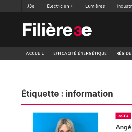
J3e
Electricien +
Lumières
Industr
ACCUEIL
EFFICACITÉ ÉNERGÉTIQUE
RÉSIDE
PARTENAIRES
Étiquette :
information
ACTU
Angél