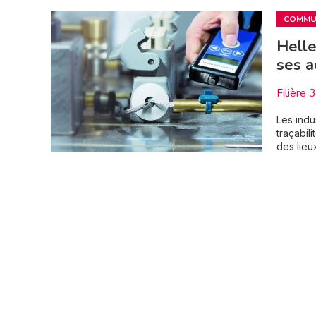
COMMUN
Helle
ses a
Filière 
Les indu
traçabil
des lieu