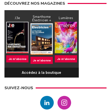
DÉCOUVREZ NOS MAGAZINES
Smarthome
J3e
Lumières
Électricien +
Je m'abonne
Je m'abonne
Je m'abonne
Accédez à la boutique
SUIVEZ-NOUS