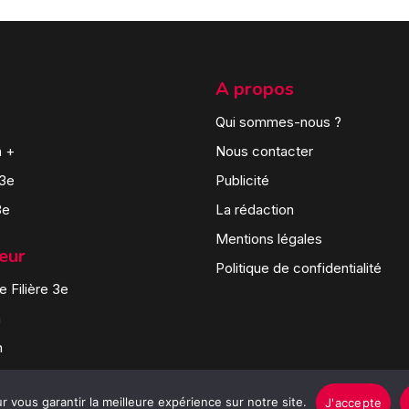
A propos
Qui sommes-nous ?
n +
Nous contacter
 3e
Publicité
3e
La rédaction
Mentions légales
teur
Politique de confidentialité
 Filière 3e
n
n
 vous garantir la meilleure expérience sur notre site.
J'accepte