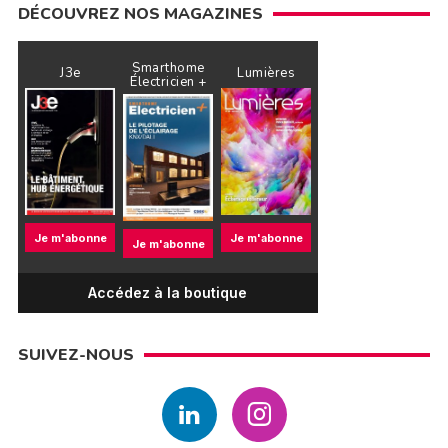
DÉCOUVREZ NOS MAGAZINES
Smarthome
J3e
Lumières
Électricien +
Je m'abonne
Je m'abonne
Je m'abonne
Accédez à la boutique
SUIVEZ-NOUS