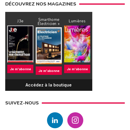
DÉCOUVREZ NOS MAGAZINES
Smarthome
J3e
Lumières
Électricien +
Je m'abonne
Je m'abonne
Je m'abonne
Accédez à la boutique
SUIVEZ-NOUS