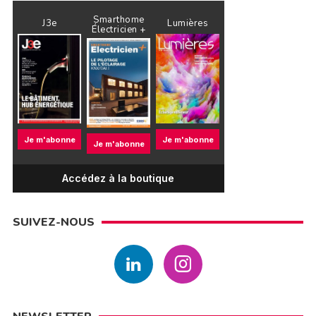
Smarthome
J3e
Lumières
Électricien +
Je m'abonne
Je m'abonne
Je m'abonne
Accédez à la boutique
SUIVEZ-NOUS