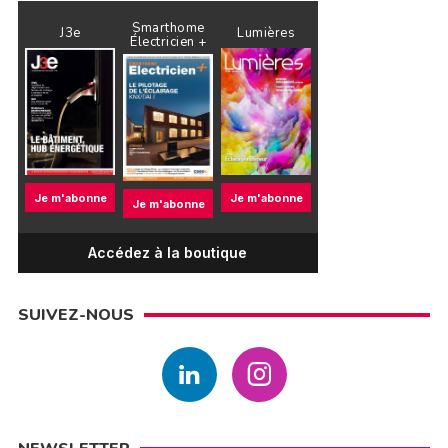
Smarthome
J3e
Lumières
Électricien +
Je m'abonne
Je m'abonne
Je m'abonne
Accédez à la boutique
SUIVEZ-NOUS