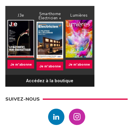
Smarthome
J3e
Lumières
Électricien +
Je m'abonne
Je m'abonne
Je m'abonne
Accédez à la boutique
SUIVEZ-NOUS