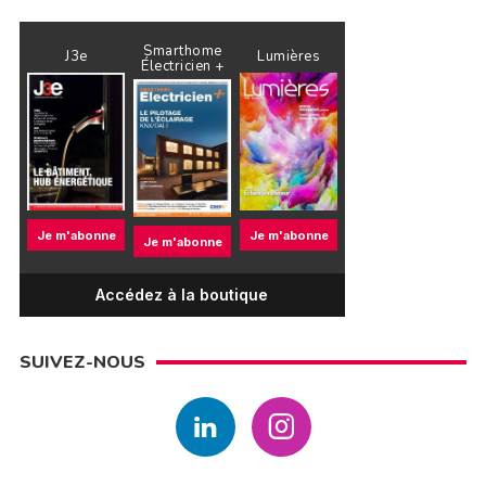
Smarthome
J3e
Lumières
Électricien +
Je m'abonne
Je m'abonne
Je m'abonne
Accédez à la boutique
SUIVEZ-NOUS