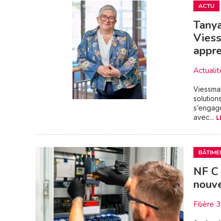
ACTU
Tanya
Viess
appr
Actualit
Viessman
solution
s’engag
avec...
L
BÂTIME
NF C 
nouve
Filière 