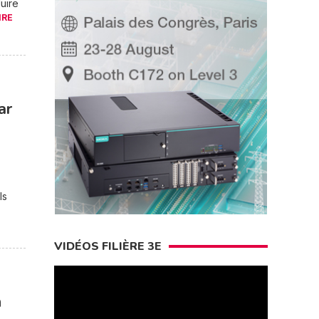
uire
IRE
ar
ls
VIDÉOS FILIÈRE 3E
n