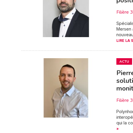
posit
Filière 
Spéciali
Mersen a
nouveaux
LIRE LA 
ACTU
Pierr
solut
moni
Filière 
Polynho
interopé
qui la c
»