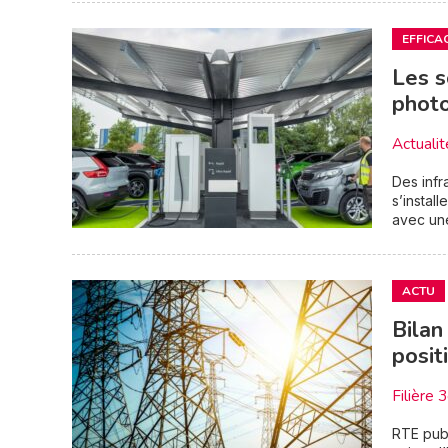
EFFICA
Les s
photo
Actualit
Des infr
s’install
avec un
ACTU
Bilan
posit
Filière 
RTE publ