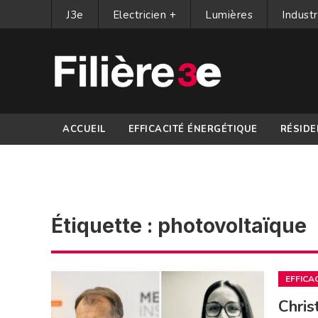
J3e
Electricien +
Lumières
Industr
ACCUEIL
EFFICACITÉ ÉNERGÉTIQUE
RÉSIDE
PARTENAIRES
Étiquette :
photovoltaïque
EFFICA
Chris