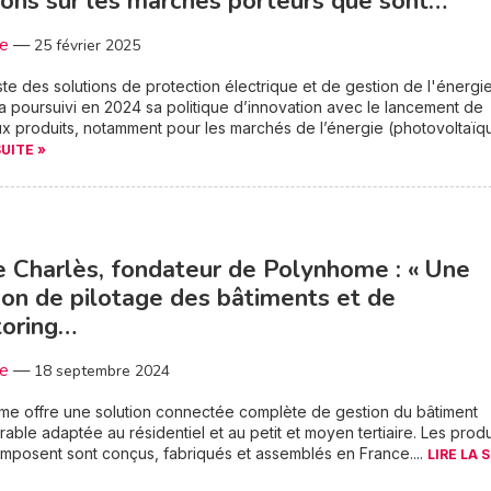
ions sur les marchés porteurs que sont…
3e
—
25 février 2025
ste des solutions de protection électrique et de gestion de l'énergie
 poursuivi en 2024 sa politique d’innovation avec le lancement de
 produits, notamment pour les marchés de l’énergie (photovoltaïque
SUITE »
e Charlès, fondateur de Polynhome : « Une
ion de pilotage des bâtiments et de
toring…
3e
—
18 septembre 2024
me offre une solution connectée complète de gestion du bâtiment
rable adaptée au résidentiel et au petit et moyen tertiaire. Les produ
omposent sont conçus, fabriqués et assemblés en France....
LIRE LA 