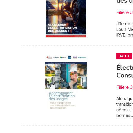
des u
Filière 
J3e de n
Louis Mi
IRVE, pr
ACTU
Élect
Consu
Filière 
Alors qu
transiti
nécessit
bornes..