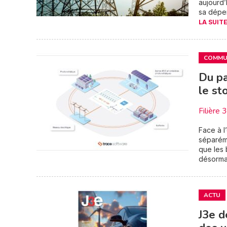
aujourd’
sa dépen
LA SUITE
COMMUN
Du pa
le st
Filière 
Face à l’
séparém
que les 
désormai
ACTU
J3e d