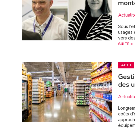
monté
Actualit
Sous l’e
usages e
vers des
SUITE »
ACTU
Gesti
des u
Actualit
Longtemp
coûts d’
approche
équipeme