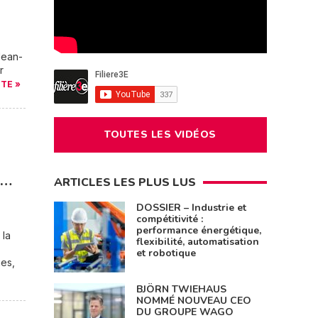
Jean-
r
ITE »
TOUTES LES VIDÉOS
n…
ARTICLES LES PLUS LUS
DOSSIER – Industrie et
compétitivité :
performance énergétique,
 la
flexibilité, automatisation
et robotique
ues,
BJÖRN TWIEHAUS
NOMMÉ NOUVEAU CEO
DU GROUPE WAGO