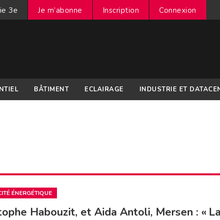
ie 3e
Je m’abonne
Inscription
Connexion
NTIEL
BÂTIMENT
ECLAIRAGE
INDUSTRIE ET DATACE
CITÉ ÉNERGÉTIQUE
tophe Habouzit, et Aida Antoli, Mersen : « L