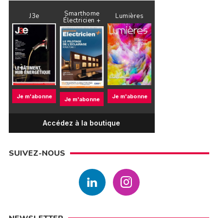
Smarthome
J3e
Lumières
Électricien +
Je m'abonne
Je m'abonne
Je m'abonne
Accédez à la boutique
SUIVEZ-NOUS