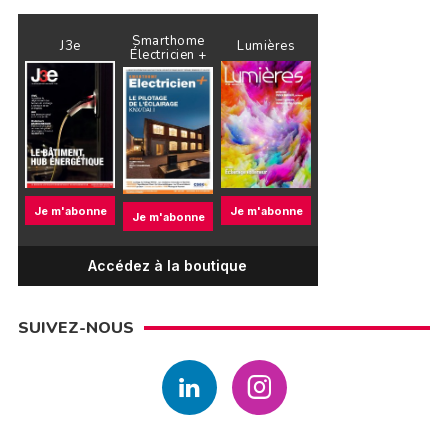
Smarthome
J3e
Lumières
Électricien +
Je m'abonne
Je m'abonne
Je m'abonne
Accédez à la boutique
SUIVEZ-NOUS