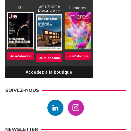
Smarthome
J3e
Lumières
Électricien +
Je m'abonne
Je m'abonne
Je m'abonne
Accédez à la boutique
SUIVEZ-NOUS
NEWSLETTER