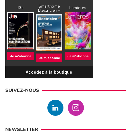
Smarthome
J3e
Lumières
Électricien +
Je m'abonne
Je m'abonne
Je m'abonne
Accédez à la boutique
SUIVEZ-NOUS
NEWSLETTER