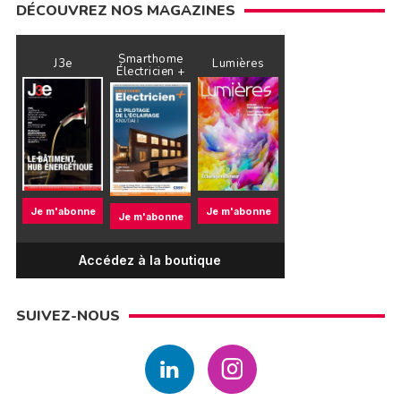
DÉCOUVREZ NOS MAGAZINES
Smarthome
J3e
Lumières
Électricien +
Je m'abonne
Je m'abonne
Je m'abonne
Accédez à la boutique
SUIVEZ-NOUS