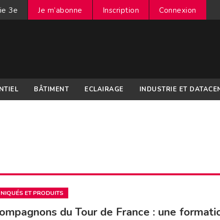
ie 3e
Je m’abonne
Inscription
Connexion
NTIEL
BÂTIMENT
ECLAIRAGE
INDUSTRIE ET DATACE
IQUÉS ET PRODUITS
ompagnons du Tour de France : une formati