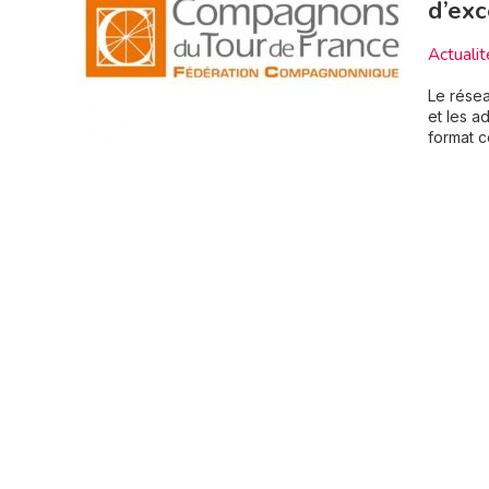
d’exc
Actualit
Le rése
et les a
format c