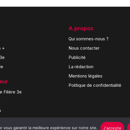
A propos
Qui sommes-nous ?
n +
Nous contacter
 3e
Publicité
3e
La rédaction
Mentions légales
teur
Politique de confidentialité
 Filière 3e
n
n
 vous garantir la meilleure expérience sur notre site.
J'accepte