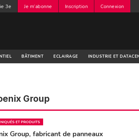
ie 3e
Je m’abonne
Inscription
Connexion
NTIEL
BÂTIMENT
ECLAIRAGE
INDUSTRIE ET DATACE
oenix Group
IQUÉS ET PRODUITS
ix Group, fabricant de panneaux