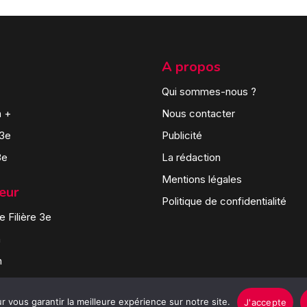
A propos
Qui sommes-nous ?
n +
Nous contacter
 3e
Publicité
3e
La rédaction
Mentions légales
teur
Politique de confidentialité
 Filière 3e
n
n
 vous garantir la meilleure expérience sur notre site.
J'accepte