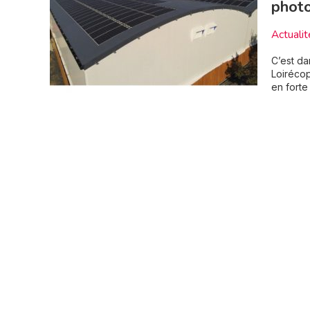
photo
Actualit
C’est da
Loirécop
en forte