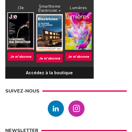
Smarthome
J3e
Lumières
Électricien +
Je m'abonne
Je m'abonne
Je m'abonne
Accédez à la boutique
SUIVEZ-NOUS
NEWSLETTER