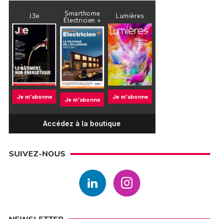
Smarthome
J3e
Lumières
Électricien +
Je m'abonne
Je m'abonne
Je m'abonne
Accédez à la boutique
SUIVEZ-NOUS