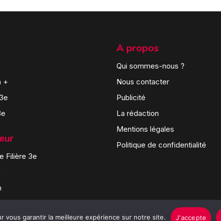
A propos
Qui sommes-nous ?
n +
Nous contacter
 3e
Publicité
3e
La rédaction
Mentions légales
teur
Politique de confidentialité
 Filière 3e
n
n
 vous garantir la meilleure expérience sur notre site.
J'accepte