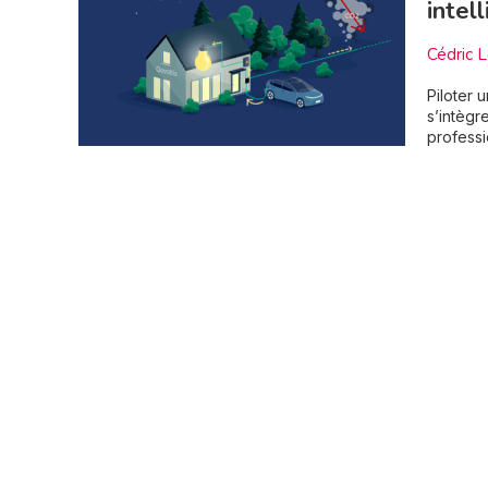
intel
Cédric 
Piloter 
s’intègr
professi