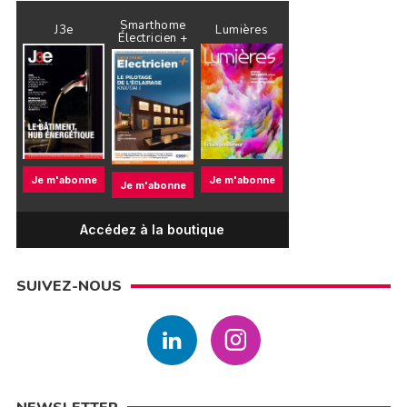
Smarthome
J3e
Lumières
Électricien +
Je m'abonne
Je m'abonne
Je m'abonne
Accédez à la boutique
SUIVEZ-NOUS