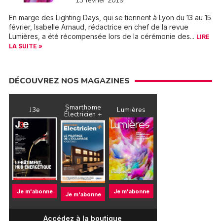
13 février 2019
En marge des Lighting Days, qui se tiennent à Lyon du 13 au 15
février, Isabelle Arnaud, rédactrice en chef de la revue
Lumières, a été récompensée lors de la cérémonie des...
LIRE
LA SUITE »
DÉCOUVREZ NOS MAGAZINES
Smarthome
J3e
Lumières
Électricien +
Je m'abonne
Je m'abonne
Je m'abonne
Accédez à la boutique