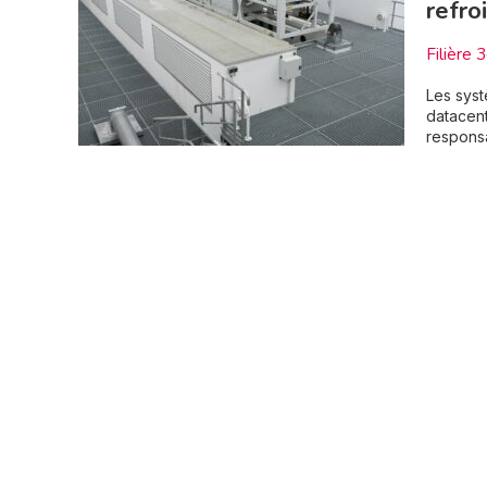
refro
Filière 
Les syst
datacent
responsa