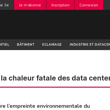
ie 3e
Je m’abonne
Inscription
Connexion
NTIEL
BÂTIMENT
ECLAIRAGE
INDUSTRIE ET DATACE
la chaleur fatale des data cente
re l’empreinte environnementale du