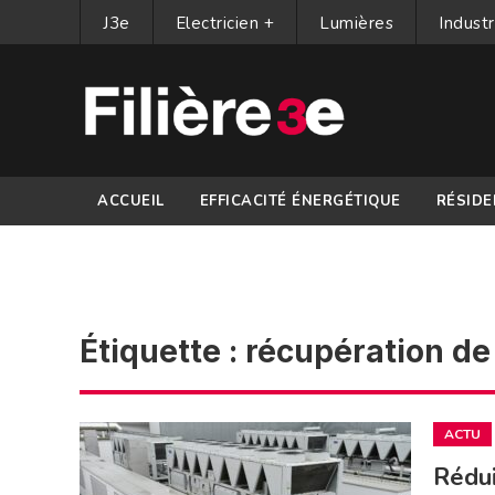
J3e
Electricien +
Lumières
Industr
ACCUEIL
EFFICACITÉ ÉNERGÉTIQUE
RÉSIDE
PARTENAIRES
Étiquette :
récupération de 
ACTU
Rédui