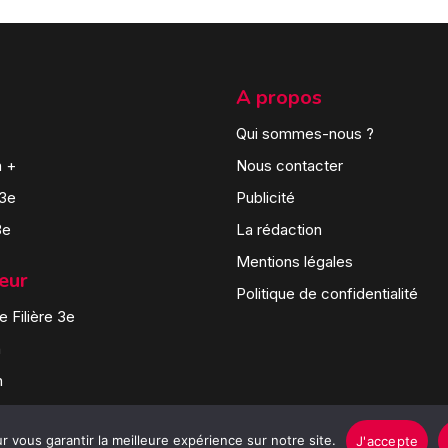
A propos
Qui sommes-nous ?
n +
Nous contacter
 3e
Publicité
3e
La rédaction
Mentions légales
teur
Politique de confidentialité
 Filière 3e
n
n
 vous garantir la meilleure expérience sur notre site.
J'accepte