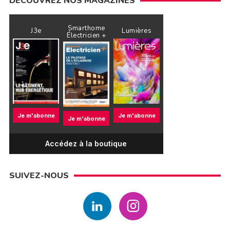
DÉCOUVREZ NOS MAGAZINES
Smarthome
J3e
Lumières
Électricien +
Je m'abonne
Je m'abonne
Je m'abonne
Accédez à la boutique
SUIVEZ-NOUS