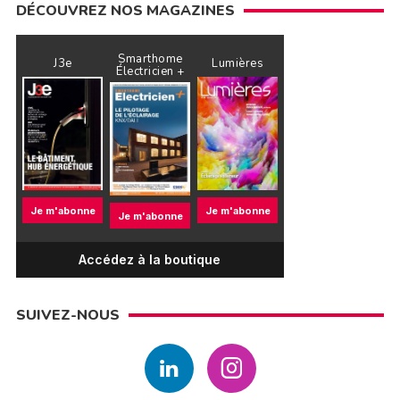
DÉCOUVREZ NOS MAGAZINES
Smarthome
J3e
Lumières
Électricien +
Je m'abonne
Je m'abonne
Je m'abonne
Accédez à la boutique
SUIVEZ-NOUS