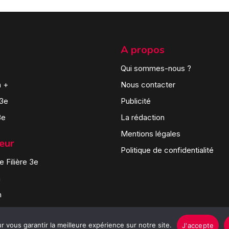
A propos
Qui sommes-nous ?
n +
Nous contacter
 3e
Publicité
3e
La rédaction
Mentions légales
teur
Politique de confidentialité
 Filière 3e
n
n
 vous garantir la meilleure expérience sur notre site.
J'accepte