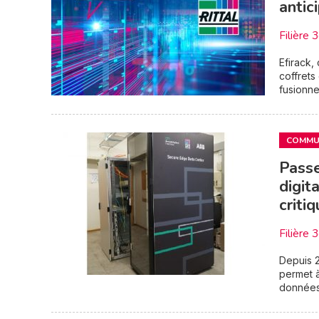
antic
Filière 
Efirack,
coffrets
fusionne
COMMUN
Passe
digit
criti
Filière 
Depuis 2
permet à
données 