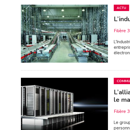
ACTU
L’ind
Filière 
L’Indust
entrepri
électron
COMMUN
L’all
le ma
Filière 
Le group
personne