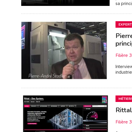
sa princi
EXPERT
Pierr
princ
Filière 
Intervie
industrie
MÉTIER
Ritta
Filière 