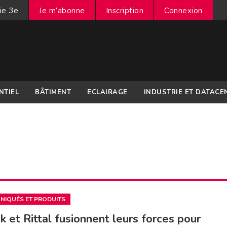
ie 3e
Je m’abonne
Inscription
Connexion
NTIEL
BÂTIMENT
ECLAIRAGE
INDUSTRIE ET DATACE
IQUÉS ET PRODUITS
ck et Rittal fusionnent leurs forces pour