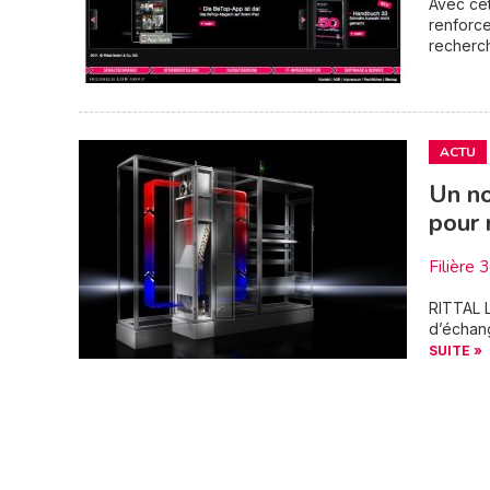
Avec cet
renforce
recherch
ACTU
Un no
pour 
Filière 
RITTAL L
d’échang
SUITE »