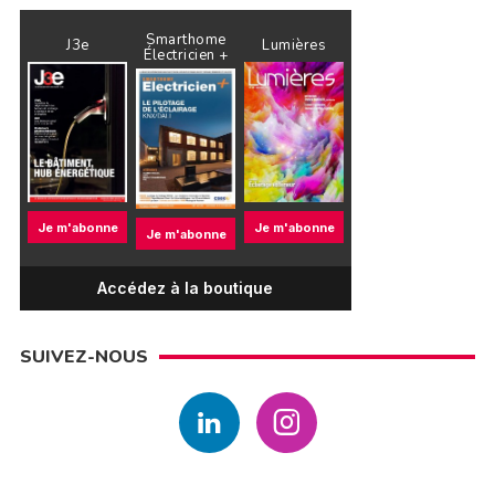
Smarthome
J3e
Lumières
Électricien +
Je m'abonne
Je m'abonne
Je m'abonne
Accédez à la boutique
SUIVEZ-NOUS