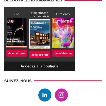
DÉCOUVREZ NOS MAGAZINES
Smarthome
J3e
Lumières
Électricien +
Je m'abonne
Je m'abonne
Je m'abonne
Accédez à la boutique
SUIVEZ-NOUS