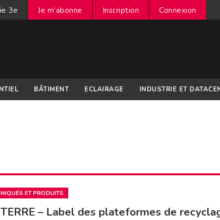
ie 3e
Je m’abonne
Inscription
Connexion
NTIEL
BÂTIMENT
ECLAIRAGE
INDUSTRIE ET DATACE
IQUÉS ET PRODUITS
TERRE – Label des plateformes de recycla