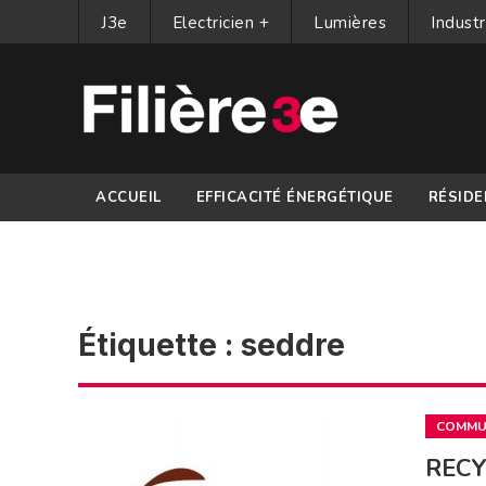
J3e
Electricien +
Lumières
Industr
ACCUEIL
EFFICACITÉ ÉNERGÉTIQUE
RÉSIDE
PARTENAIRES
Étiquette :
seddre
COMMUN
RECY