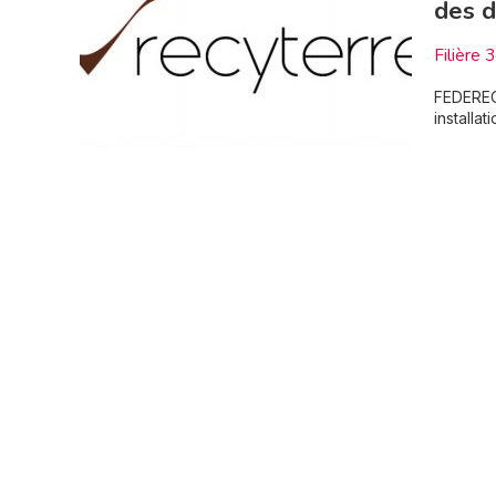
des d
Filière 
FEDEREC
installa