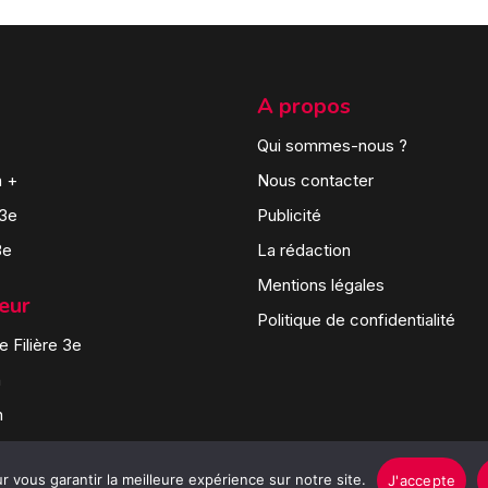
A propos
Qui sommes-nous ?
n +
Nous contacter
 3e
Publicité
3e
La rédaction
Mentions légales
teur
Politique de confidentialité
 Filière 3e
n
n
 vous garantir la meilleure expérience sur notre site.
J'accepte