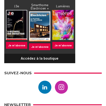
Smarthome
J3e
Lumières
Électricien +
Je m'abonne
Je m'abonne
Je m'abonne
Accédez à la boutique
SUIVEZ-NOUS
NEWSLETTER