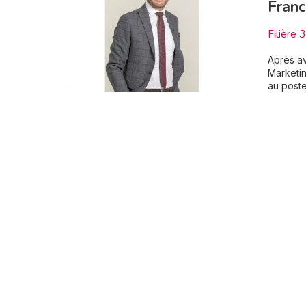
Franc
Filière 
Après av
Marketin
au poste