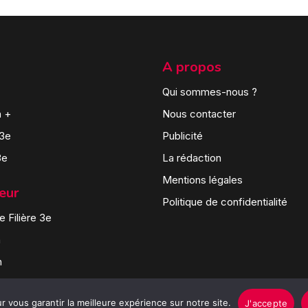
A propos
Qui sommes-nous ?
n +
Nous contacter
 3e
Publicité
3e
La rédaction
Mentions légales
teur
Politique de confidentialité
 Filière 3e
n
n
 vous garantir la meilleure expérience sur notre site.
J'accepte