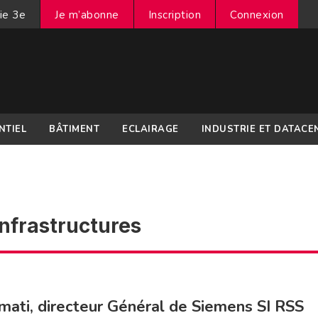
ie 3e
Je m’abonne
Inscription
Connexion
NTIEL
BÂTIMENT
ECLAIRAGE
INDUSTRIE ET DATACE
nfrastructures
imati, directeur Général de Siemens SI RSS